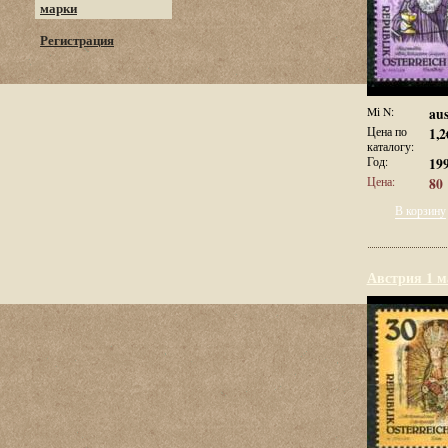
марки
Регистрация
Mi N:
aus
Цена по
1,2
каталогу:
Год:
19
Цена:
80 
В корзину
Австрия 1 м