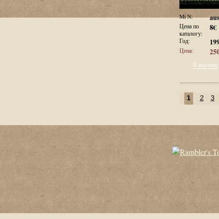
Mi N:
aus
Цена по
8€
каталогу:
Год:
19
Цена:
250
В корзину
1
2
3