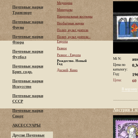
Медицина
Почтовые марки
Минералы
Транспорт
Национальные костюмы
Почтовые марки
Необычные марки
Фауна
Полит, культ деятели
Почтовые марки
Полит, культ деятели -
Европа
Флора
Разное
Почтовые марки
Разное - Европа
Футбол
Mi N:
aus
Рождество. Новый
Год
Цена по
0,3
Почтовые марки
каталогу:
Дисней, Кино
Брит. содр.
Год:
19
Цена:
60 
Почтовые марки
Искусство
В корзину
Почтовые марки
СССР
Австрия 1 м
Почтовые марки
Спорт
АКСЕССУАРЫ
Другие Почтовые