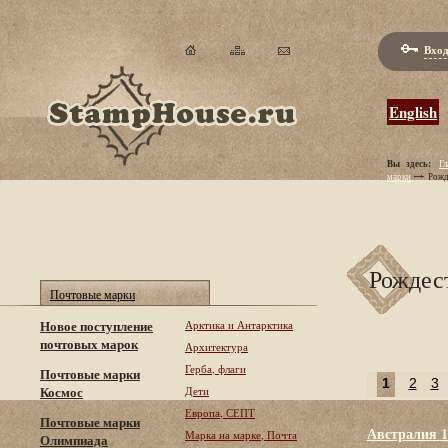
Вход
English
Вы здесь:
Гл
марки
Рожд
Рождест
Почтовые марки
Новое поступление
Арктика и Антарктика
почтовых марок
Архитектура
Герба, флаги
Почтовые марки
1
2
3
Космос
Дети
Европа, СЕПТ
Почтовые марки
Австралия 1
Марка на марке, Почта
Олимпиада