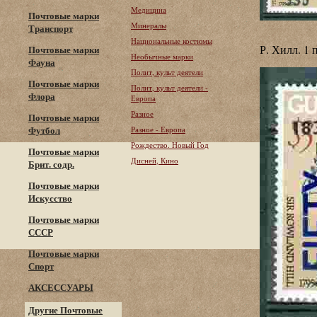
Медицина
Почтовые марки
Минералы
Транспорт
Национальные костюмы
Р. Хилл. 1 
Почтовые марки
Необычные марки
Фауна
Полит, культ деятели
Почтовые марки
Полит, культ деятели -
Флора
Европа
Разное
Почтовые марки
Футбол
Разное - Европа
Рождество. Новый Год
Почтовые марки
Дисней, Кино
Брит. содр.
Почтовые марки
Искусство
Почтовые марки
СССР
Почтовые марки
Спорт
АКСЕССУАРЫ
Другие Почтовые