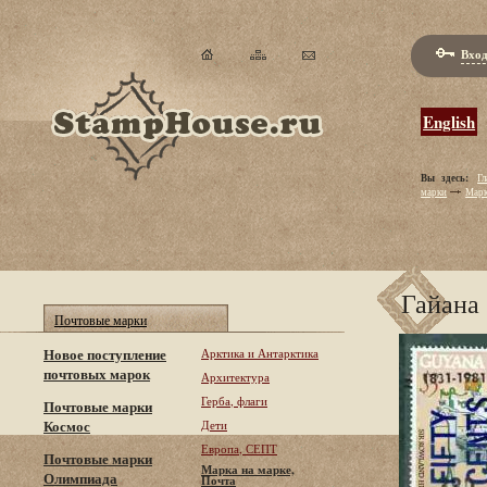
Вход
English
Вы здесь:
Гл
марки
Марк
Гайана 
Почтовые марки
Новое поступление
Арктика и Антарктика
почтовых марок
Архитектура
Герба, флаги
Почтовые марки
Космос
Дети
Европа, СЕПТ
Почтовые марки
Марка на марке,
Олимпиада
Почта