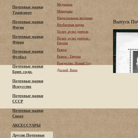
Медицина
Почтовые марки
Минералы
Транспорт
Национальные костюмы
Выпуск Поч
Почтовые марки
Необычные марки
Фауна
Полит, культ деятели
Почтовые марки
Полит, культ деятели -
Флора
Европа
Разное
Почтовые марки
Футбол
Разное - Европа
Рождество. Новый Год
Почтовые марки
Дисней, Кино
Брит. содр.
Почтовые марки
Искусство
Почтовые марки
СССР
Почтовые марки
Спорт
АКСЕССУАРЫ
Другие Почтовые