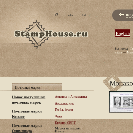
Вход
English
Вы здесь:
Гл
марки
Марк
Монако
Почтовые марки
Новое поступление
Арктика и Антарктика
почтовых марок
Архитектура
Герба, флаги
Почтовые марки
Космос
Дети
Европа, СЕПТ
Почтовые марки
Марка на марке,
Олимпиада
Почта