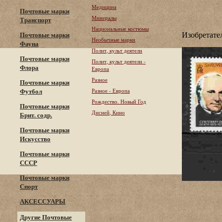
Медицина
Почтовые марки
Минералы
Транспорт
Национальные костюмы
Изобретате
Почтовые марки
Необычные марки
Фауна
Полит, культ деятели
Почтовые марки
Полит, культ деятели -
Флора
Европа
Разное
Почтовые марки
Футбол
Разное - Европа
Рождество. Новый Год
Почтовые марки
Дисней, Кино
Брит. содр.
Почтовые марки
Искусство
Почтовые марки
СССР
Почтовые марки
Спорт
АКСЕССУАРЫ
Другие Почтовые