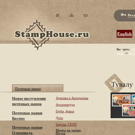
Вход
English
Вы здесь:
Гл
марки
Марк
Тувалу 
Почтовые марки
Новое поступление
Арктика и Антарктика
почтовых марок
Архитектура
Герба, флаги
Почтовые марки
Космос
Дети
Европа, СЕПТ
Почтовые марки
Марка на марке,
Олимпиада
Почта