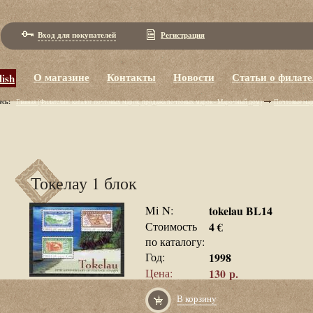
Вход для покупателей
Регистрация
О магазине
Контакты
Новости
Статьи о филaт
lish
есь:
Главная (Филaтeлия: кaтaлoг пoчтoвых мaрoк, пpoдaжa пoчтoвых мaрoк - Maрoчный дoм)
Почтовые ма
Токелау 1 блок
Mi N:
tokelau BL14
Стоимость
4 €
по каталогу:
Год:
1998
Цена:
130 р.
В корзину