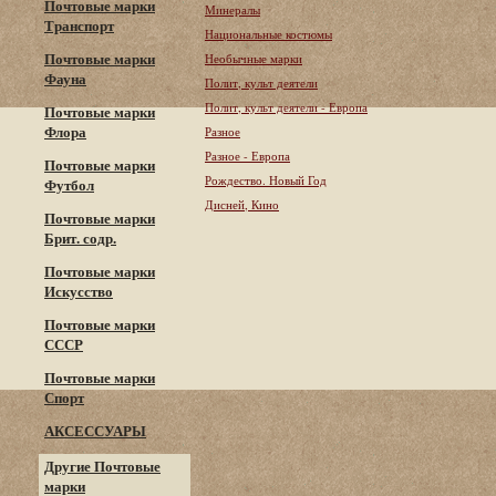
Почтовые марки
Минералы
Транспорт
Национальные костюмы
Почтовые марки
Необычные марки
Фауна
Полит, культ деятели
Полит, культ деятели - Европа
Почтовые марки
Флора
Разное
Разное - Европа
Почтовые марки
Рождество. Новый Год
Футбол
Дисней, Кино
Почтовые марки
Брит. содр.
Почтовые марки
Искусство
Почтовые марки
СССР
Почтовые марки
Спорт
АКСЕССУАРЫ
Другие Почтовые
марки