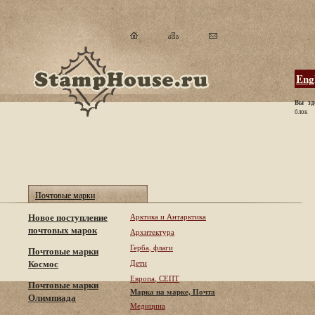
Eng
Вы зд
блок
Почтовые марки
Новое поступление
Арктика и Антарктика
почтовых марок
Архитектура
Герба, флаги
Почтовые марки
Космос
Дети
Европа, СЕПТ
Почтовые марки
Марка на марке, Почта
Олимпиада
Медицина