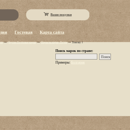
Ваши покупки
eлии
Гостевая
Карта сайта
рки
Другие Почтовые марки
Марка на марке, Почта
Токелау 1
Поиск марок по стране:
Примеры:
Болгария