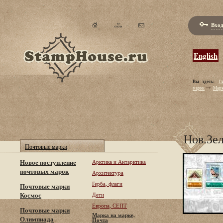
Вход
English
Вы здесь:
Гл
марки
Марк
Нов.Зел
Почтовые марки
Новое поступление
Арктика и Антарктика
почтовых марок
Архитектура
Герба, флаги
Почтовые марки
Космос
Дети
Европа, СЕПТ
Почтовые марки
Марка на марке,
Олимпиада
Почта