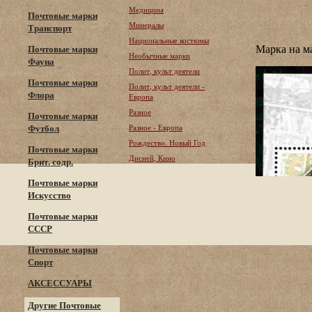
Медицина
Почтовые марки
Минералы
Транспорт
Национальные костюмы
Марка на м
Почтовые марки
Необычные марки
Фауна
Полит, культ деятели
Почтовые марки
Полит, культ деятели -
Флора
Европа
Разное
Почтовые марки
Футбол
Разное - Европа
Рождество. Новый Год
Почтовые марки
Дисней, Кино
Брит. содр.
Почтовые марки
Искусство
Почтовые марки
СССР
Почтовые марки
Спорт
АКСЕССУАРЫ
Другие Почтовые