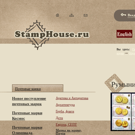
Вход
English
Вы здесь:
Гл
марки
Марк
Румыни
Почтовые марки
Новое поступление
Арктика и Антарктика
почтовых марок
Архитектура
Герба, флаги
Почтовые марки
Космос
Дети
Европа, СЕПТ
Почтовые марки
Марка на марке,
Олимпиада
Почта