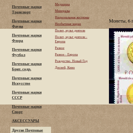
Медицина
Почтовые марки
Минералы
Транспорт
Национальные костюмы
Монеты, 6 
Почтовые марки
Необычные марки
Фауна
Полит, культ деятели
Почтовые марки
Полит, культ деятели -
Флора
Европа
Разное
Почтовые марки
Футбол
Разное - Европа
Рождество. Новый Год
Почтовые марки
Дисней, Кино
Брит. содр.
Почтовые марки
Искусство
Почтовые марки
СССР
Почтовые марки
Спорт
АКСЕССУАРЫ
Другие Почтовые