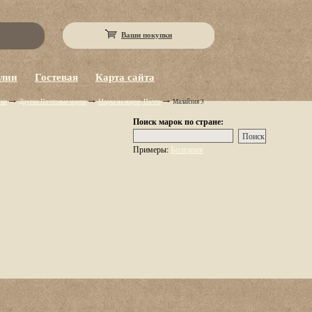
Ваши покупки
eлии
Гостевая
Карта сайта
рки
Другие Почтовые марки
Марка на марке, Почта
Малайзия 3
Поиск марок по стране:
Примеры:
Болгария