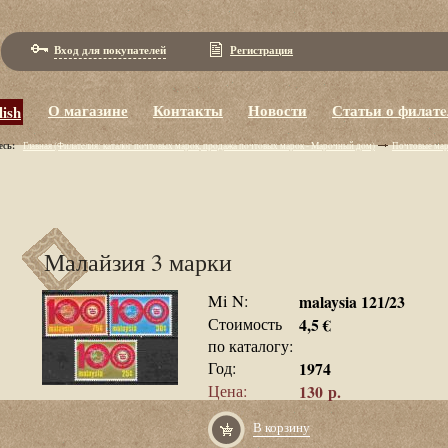
Вход для покупателей
Регистрация
О магазине
Контакты
Новости
Статьи о филaт
lish
есь:
Главная (Филaтeлия: кaтaлoг пoчтoвых мaрoк, пpoдaжa пoчтoвых мaрoк - Maрoчный дoм)
Почтовые ма
Малайзия 3 марки
Mi N:
malaysia 121/23
Стоимость
4,5 €
по каталогу:
Год:
1974
Цена:
130 р.
В корзину