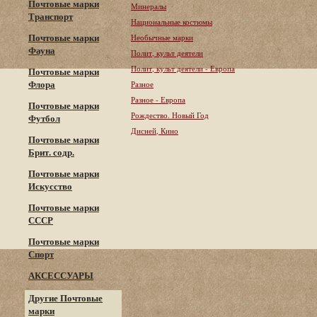
Почтовые марки
Минералы
Транспорт
Национальные костюмы
Почтовые марки
Необычные марки
Фауна
Полит, культ деятели
Полит, культ деятели - Европа
Почтовые марки
Флора
Разное
Разное - Европа
Почтовые марки
Рождество. Новый Год
Футбол
Дисней, Кино
Почтовые марки
Брит. содр.
Почтовые марки
Искусство
Почтовые марки
СССР
Почтовые марки
Спорт
АКСЕССУАРЫ
Другие Почтовые
марки