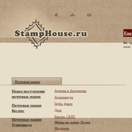
Eng
Вы зд
марки
Почтовые марки
Новое поступление
Арктика и Антарктика
почтовых марок
Архитектура
Герба, флаги
Почтовые марки
Космос
Дети
Европа, СЕПТ
Почтовые марки
Марка на марке, Почта
Олимпиада
Медицина