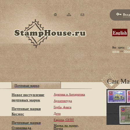
Вход
English
Вы здесь:
Гл
марки
Марк
Сан Ма
Почтовые марки
Новое поступление
Арктика и Антарктика
почтовых марок
Архитектура
Герба, флаги
Почтовые марки
Космос
Дети
Европа, СЕПТ
Почтовые марки
Марка на марке,
Олимпиада
Почта