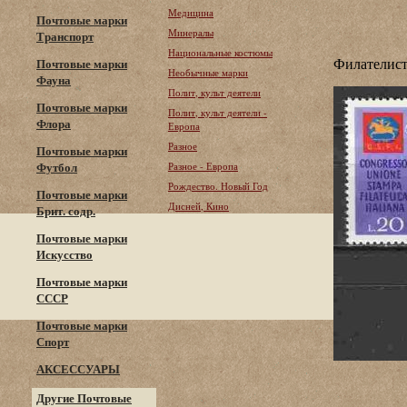
Медицина
Почтовые марки
Минералы
Транспорт
Национальные костюмы
Филателист
Почтовые марки
Необычные марки
Фауна
Полит, культ деятели
Почтовые марки
Полит, культ деятели -
Флора
Европа
Разное
Почтовые марки
Футбол
Разное - Европа
Рождество. Новый Год
Почтовые марки
Дисней, Кино
Брит. содр.
Почтовые марки
Искусство
Почтовые марки
СССР
Почтовые марки
Спорт
АКСЕССУАРЫ
Другие Почтовые