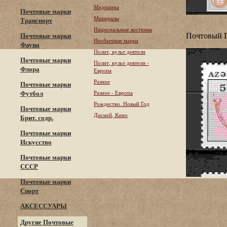
Медицина
Почтовые марки
Минералы
Транспорт
Национальные костюмы
Почтовый 
Почтовые марки
Необычные марки
Фауна
Полит, культ деятели
Почтовые марки
Полит, культ деятели -
Флора
Европа
Разное
Почтовые марки
Футбол
Разное - Европа
Рождество. Новый Год
Почтовые марки
Дисней, Кино
Брит. содр.
Почтовые марки
Искусство
Почтовые марки
СССР
Почтовые марки
Спорт
АКСЕССУАРЫ
Другие Почтовые