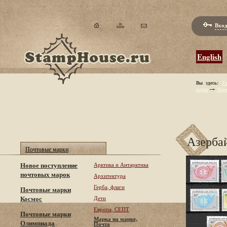
Вход
English
Вы здесь:
Гл
марки
Марк
Азерба
Почтовые марки
Новое поступление
Арктика и Антарктика
почтовых марок
Архитектура
Герба, флаги
Почтовые марки
Космос
Дети
Европа, СЕПТ
Почтовые марки
Марка на марке,
Олимпиада
Почта