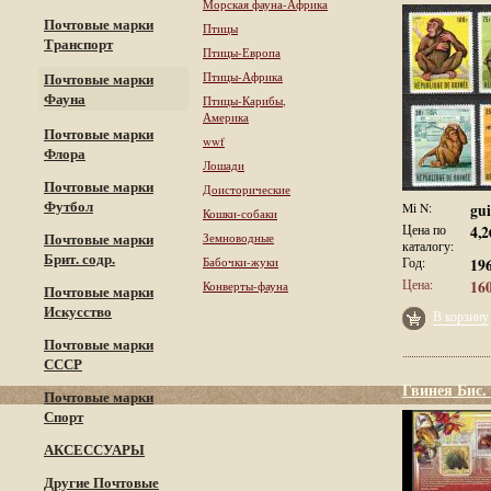
Морская фауна-Африка
Почтовые марки
Птицы
Транспорт
Птицы-Европа
Птицы-Африка
Почтовые марки
Фауна
Птицы-Карибы,
Америка
Почтовые марки
wwf
Флора
Лошади
Почтовые марки
Доисторические
Футбол
Mi N:
gui
Кошки-собаки
Цена по
4,2
Почтовые марки
Земноводные
каталогу:
Брит. содр.
Бабочки-жуки
Год:
19
Цена:
160
Конверты-фауна
Почтовые марки
Искусство
В корзину
Почтовые марки
СССР
Гвинея Бис.
Почтовые марки
Спорт
АКСЕССУАРЫ
Другие Почтовые