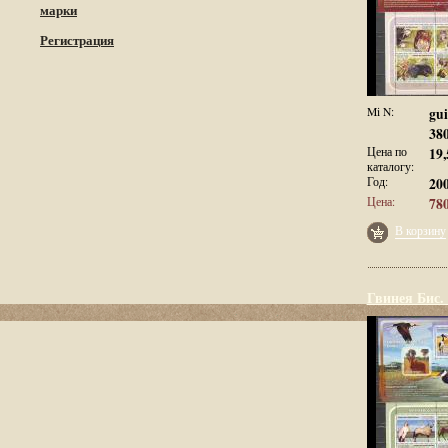
марки
Регистрация
Mi N:
gui
38
Цена по
19,
каталогу:
Год:
20
Цена:
780
В корзину
Гвинея Бис.