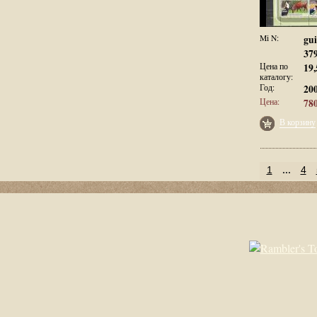
Mi N:
gui
37
Цена по
19,
каталогу:
Год:
20
Цена:
780
В корзину
1
...
4