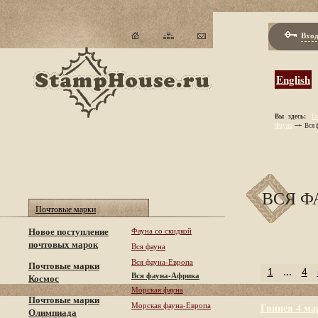
Вход
English
Вы здесь:
Гл
Фауна
Вся 
ВСЯ Ф
Почтовые марки
Новое поступление
Фауна со скидкой
почтовых марок
Вся фауна
Вся фауна-Европа
Почтовые марки
1
...
4
Вся фауна-Африка
Космос
Морская фауна
Почтовые марки
Морская фауна-Европа
Гвинея 4 ма
Олимпиада