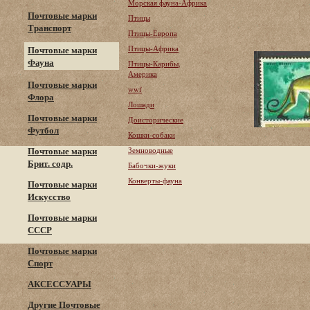
Морская фауна-Африка
Почтовые марки
Птицы
Транспорт
Птицы-Европа
Птицы-Африка
Почтовые марки
Фауна
Птицы-Карибы,
Америка
Почтовые марки
wwf
Флора
Лошади
Почтовые марки
Доисторические
Футбол
Кошки-собаки
Почтовые марки
Земноводные
Брит. содр.
Бабочки-жуки
Конверты-фауна
Почтовые марки
Искусство
Почтовые марки
СССР
Почтовые марки
Спорт
АКСЕССУАРЫ
Другие Почтовые