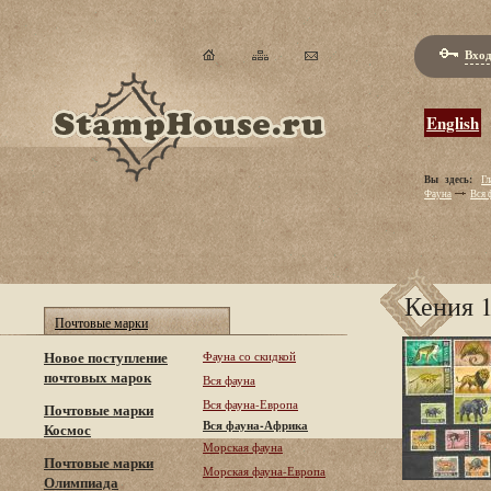
Вход
English
Вы здесь:
Гл
Фауна
Вся 
Кения 
Почтовые марки
Новое поступление
Фауна со скидкой
почтовых марок
Вся фауна
Вся фауна-Европа
Почтовые марки
Вся фауна-Африка
Космос
Морская фауна
Почтовые марки
Морская фауна-Европа
Олимпиада