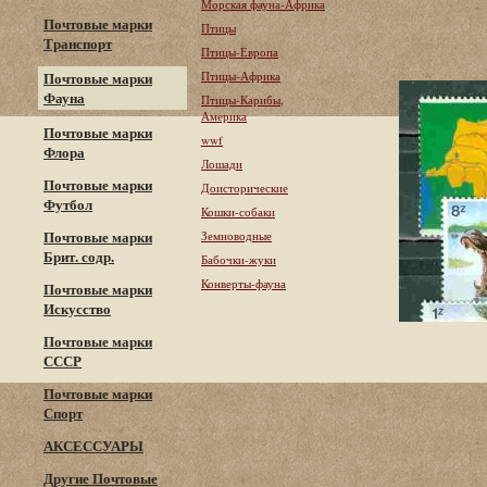
Морская фауна-Африка
Почтовые марки
Птицы
Транспорт
Птицы-Европа
Птицы-Африка
Почтовые марки
Фауна
Птицы-Карибы,
Америка
Почтовые марки
wwf
Флора
Лошади
Почтовые марки
Доисторические
Футбол
Кошки-собаки
Почтовые марки
Земноводные
Брит. содр.
Бабочки-жуки
Конверты-фауна
Почтовые марки
Искусство
Почтовые марки
СССР
Почтовые марки
Спорт
АКСЕССУАРЫ
Другие Почтовые