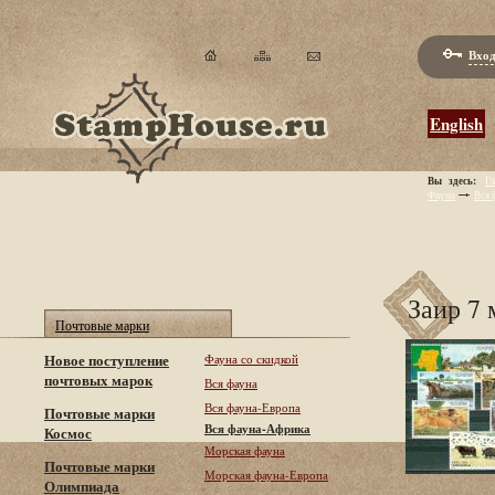
Вход
English
Вы здесь:
Гл
Фауна
Вся 
Заир 7 
Почтовые марки
Новое поступление
Фауна со скидкой
почтовых марок
Вся фауна
Вся фауна-Европа
Почтовые марки
Вся фауна-Африка
Космос
Морская фауна
Почтовые марки
Морская фауна-Европа
Олимпиада