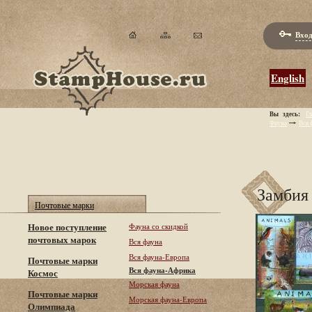
Вход
English
Вы здесь:
Гл
Фауна
Вся 
Замбия
Почтовые марки
Новое поступление
Фауна со скидкой
почтовых марок
Вся фауна
Вся фауна-Европа
Почтовые марки
Вся фауна-Африка
Космос
Морская фауна
Почтовые марки
Морская фауна-Европа
Олимпиада