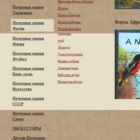
Морская фауна-Африка
Почтовые марки
Птицы
Транспорт
Птицы-Европа
Фауна Афри
Птицы-Африка
Почтовые марки
Фауна
Птицы-Карибы,
Америка
Почтовые марки
wwf
Флора
Лошади
Почтовые марки
Доисторические
Футбол
Кошки-собаки
Почтовые марки
Земноводные
Брит. содр.
Бабочки-жуки
Конверты-фауна
Почтовые марки
Искусство
Почтовые марки
СССР
Почтовые марки
Спорт
АКСЕССУАРЫ
Другие Почтовые