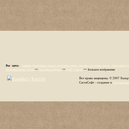
Вы здесь:
Главная (Филaтeлия: кaтaлoг пoчтoвых мaрoк, пpoдaжa пoчтoвых мaрoк - Maрoчный дo
Почтовые марки Фауна
Вся фауна-Африка
ЦАР 5 марок
Большое изображение
Все права защищены. © 2007 Stamp
СастаСофт - создание и
продвижени