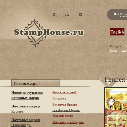
Вход
English
Вы здесь:
Гл
Фауна
Вся 
Гвинея
Почтовые марки
Новое поступление
Фауна со скидкой
почтовых марок
Вся фауна
Вся фауна-Европа
Почтовые марки
Вся фауна-Африка
Космос
Морская фауна
Почтовые марки
Морская фауна-Европа
Олимпиада