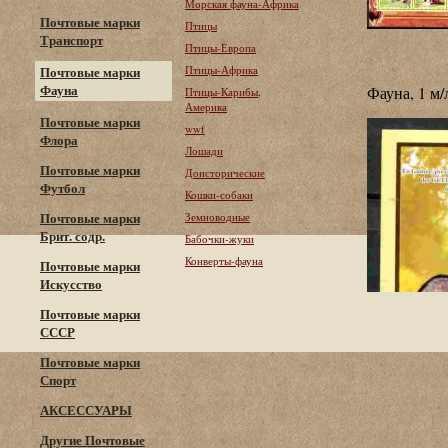
Морская фауна-Африка
Почтовые марки
Птицы
Транспорт
Птицы-Европа
Птицы-Африка
Почтовые марки
Фауна
Фауна, 1 м/
Птицы-Карибы,
Америка
Почтовые марки
wwf
Флора
Лошади
Почтовые марки
Доисторические
Футбол
Кошки-собаки
Почтовые марки
Земноводные
Брит. содр.
Бабочки-жуки
Конверты-фауна
Почтовые марки
Искусство
Почтовые марки
СССР
Почтовые марки
Спорт
АКСЕССУАРЫ
Другие Почтовые