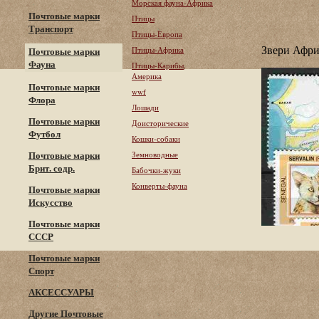
Морская фауна-Африка
Почтовые марки
Птицы
Транспорт
Птицы-Европа
Звери Афр
Птицы-Африка
Почтовые марки
Фауна
Птицы-Карибы,
Америка
Почтовые марки
wwf
Флора
Лошади
Почтовые марки
Доисторические
Футбол
Кошки-собаки
Почтовые марки
Земноводные
Брит. содр.
Бабочки-жуки
Конверты-фауна
Почтовые марки
Искусство
Почтовые марки
СССР
Почтовые марки
Спорт
АКСЕССУАРЫ
Другие Почтовые