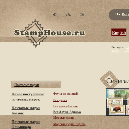
Вход
English
Вы здесь:
Гл
Фауна
Вся 
Сенегал
Почтовые марки
Новое поступление
Фауна со скидкой
почтовых марок
Вся фауна
Вся фауна-Европа
Почтовые марки
Вся фауна-Африка
Космос
Морская фауна
Почтовые марки
Морская фауна-Европа
Олимпиада