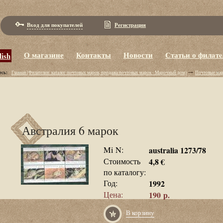
Вход для покупателей
Регистрация
О магазине
Контакты
Новости
Статьи о филaт
lish
есь:
Главная (Филaтeлия: кaтaлoг пoчтoвых мaрoк, пpoдaжa пoчтoвых мaрoк - Maрoчный дoм)
Почтовые ма
Австралия 6 марок
Mi N:
australia 1273/78
Стоимость
4,8 €
по каталогу:
Год:
1992
Цена:
190 р.
В корзину