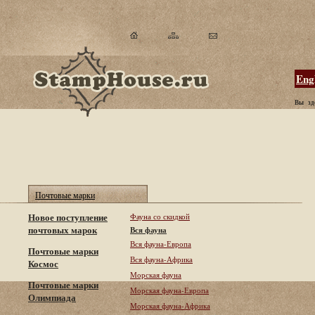
Eng
Вы зд
Почтовые марки
Новое поступление
Фауна со скидкой
почтовых марок
Вся фауна
Вся фауна-Европа
Почтовые марки
Вся фауна-Африка
Космос
Морская фауна
Почтовые марки
Морская фауна-Европа
Олимпиада
Морская фауна-Африка