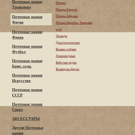
Почтовые марки
Птицы
Транспорт
Птицы-Европа
Птицы-Африка
Почтовые марки
Фауна
Птицы-Карибы, Америка
wwf
Почтовые марки
Лошади
Флора
Доисторические
Почтовые марки
Кошки-собаки
Футбол
Земноводные
Почтовые марки
Бабочки-жуки
Брит. содр.
Конверты-фауна
Почтовые марки
Искусство
Почтовые марки
СССР
Почтовые марки
Спорт
АКСЕССУАРЫ
Другие Почтовые
марки