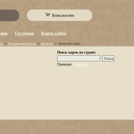
Ваши покупки
eлии
Гостевая
Карта сайта
рки
Почтовые марки Фауна
Вся фауна
Австралия 6 марок
Поиск марок по стране:
Примеры:
Болгария