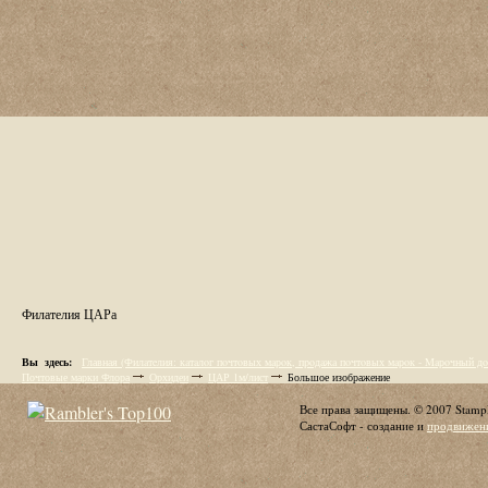
Филателия ЦАРа
Вы здесь:
Главная (Филaтeлия: кaтaлoг пoчтoвых мaрoк, пpoдaжa пoчтoвых мaрoк - Maрoчный дo
Почтовые марки Флора
Орхидеи
ЦАР 1м/лист
Большое изображение
Все права защищены. © 2007 Stamp
СастаСофт - создание и
продвижени