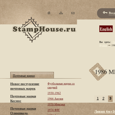
Вход
English
Вы здесь:
Гл
Футбол
198
1986 
Почтовые марки
Новое поступление
Футбольные марки со
скидкой
почтовых марок
1930-1962
Почтовые марки
1
2
3
1966 Англия
Космос
1970 Мексика
Почтовые марки
1974 ФРГ
Ливия 6м+1
Олимпиада