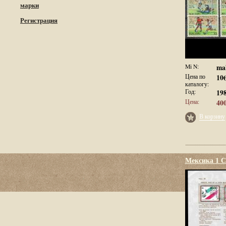
марки
Регистрация
Mi N:
mal
Цена по
10
каталогу:
Год:
19
Цена:
400
В корзину
Мексика 1 