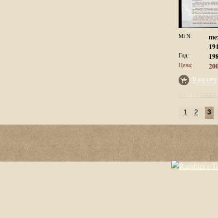
Mi N:
me
19
Год:
19
Цена:
200
В корзину
1
2
3