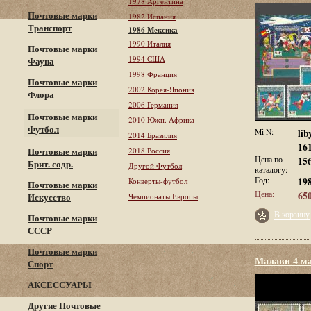
1978 Аргентина
Почтовые марки
1982 Испания
Транспорт
1986 Мексика
1990 Италия
Почтовые марки
1994 США
Фауна
1998 Франция
Почтовые марки
2002 Корея-Япония
Флора
2006 Германия
Почтовые марки
2010 Южн. Африка
Футбол
Mi N:
lib
2014 Бразилия
16
Почтовые марки
2018 Россия
Цена по
15
Брит. содр.
Другой Футбол
каталогу:
Год:
19
Конверты-футбол
Почтовые марки
Цена:
650
Искусство
Чемпионаты Европы
В корзину
Почтовые марки
СССР
Почтовые марки
Малави 4 м
Спорт
АКСЕССУАРЫ
Другие Почтовые