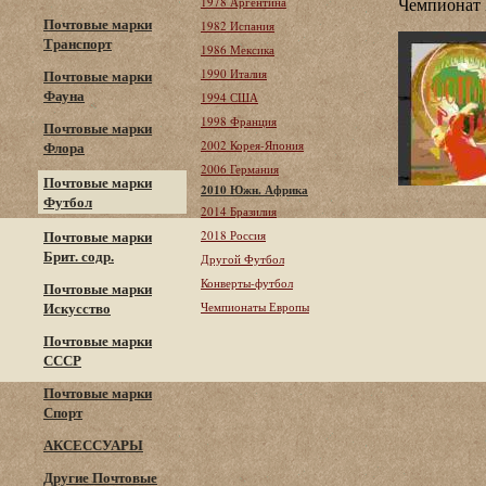
Чемпионат
1978 Аргентина
Почтовые марки
1982 Испания
Транспорт
1986 Мексика
1990 Италия
Почтовые марки
Фауна
1994 США
1998 Франция
Почтовые марки
2002 Корея-Япония
Флора
2006 Германия
Почтовые марки
2010 Южн. Африка
Футбол
2014 Бразилия
Почтовые марки
2018 Россия
Брит. содр.
Другой Футбол
Конверты-футбол
Почтовые марки
Искусство
Чемпионаты Европы
Почтовые марки
СССР
Почтовые марки
Спорт
АКСЕССУАРЫ
Другие Почтовые