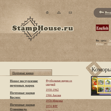
Вход
English
Вы здесь:
Гл
Футбол
20
Коморы 
Почтовые марки
Новое поступление
Футбольные марки со
скидкой
почтовых марок
1930-1962
Почтовые марки
1966 Англия
Космос
1970 Мексика
Почтовые марки
1974 ФРГ
Олимпиада