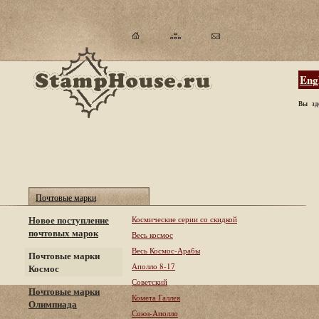
Eng
Вы зд
Почтовые марки
Новое поступление
Космические серии со скидкой
почтовых марок
Весь космос
Весь Космос-Арабы
Почтовые марки
Аполло 8-17
Космос
Советский
Почтовые марки
Комета Галлея
Олимпиада
Союз-Аполло