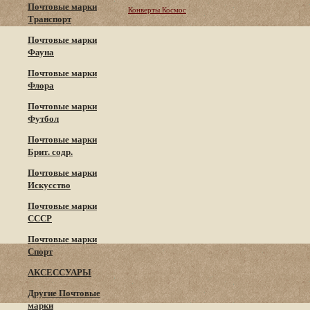
Почтовые марки
Конверты Космос
Транспорт
Почтовые марки
Фауна
Почтовые марки
Флора
Почтовые марки
Футбол
Почтовые марки
Брит. содр.
Почтовые марки
Искусство
Почтовые марки
СССР
Почтовые марки
Спорт
АКСЕССУАРЫ
Другие Почтовые
марки