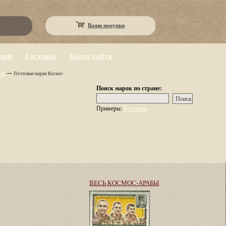
Ваши покупки
eлии
Гостевая
Карта сайта
рки
Почтовые марки Космос
Поиск марок по стране:
Примеры:
Болгария
ВЕСЬ КОСМОС-АРАБЫ