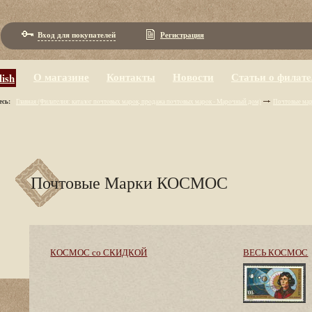
Вход для покупателей
Регистрация
О магазине
Контакты
Новости
Статьи о филaт
lish
есь:
Главная (Филaтeлия: кaтaлoг пoчтoвых мaрoк, пpoдaжa пoчтoвых мaрoк - Maрoчный дoм)
Почтовые ма
Почтовые Марки КОСМОС
КОСМОС со СКИДКОЙ
ВЕСЬ КОСМОС