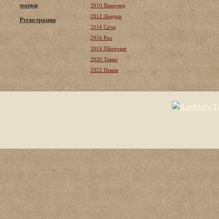
марки
2010 Ванкувер
2012 Лондон
Регистрация
2014 Сочи
2016 Рио
2018 Пйончанг
2020 Токио
2022 Пекин