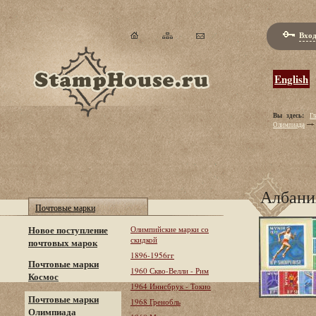
Вход
English
Вы здесь:
Гл
Олимпиада
Албани
Почтовые марки
Новое поступление
Олимпийские марки со
скидкой
почтовых марок
1896-1956гг
Почтовые марки
1960 Скво-Велли - Рим
Космос
1964 Иннсбрук - Токио
Почтовые марки
1968 Гренобль
Олимпиада