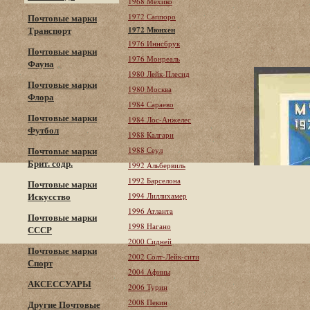
1968 Мехико
1972 Саппоро
Почтовые марки
Транспорт
1972 Мюнхен
1976 Иннсбрук
Почтовые марки
1976 Монреаль
Фауна
1980 Лейк-Плесид
Почтовые марки
1980 Москва
Флора
1984 Сараево
Почтовые марки
1984 Лос-Анжелес
Футбол
1988 Калгари
Почтовые марки
1988 Сеул
Брит. содр.
1992 Альбервиль
1992 Барселона
Почтовые марки
Искусство
1994 Лиллихамер
1996 Атланта
Почтовые марки
1998 Нагано
СССР
2000 Сидней
Почтовые марки
2002 Солт-Лейк-сити
Спорт
2004 Афины
АКСЕССУАРЫ
2006 Турин
2008 Пекин
Другие Почтовые