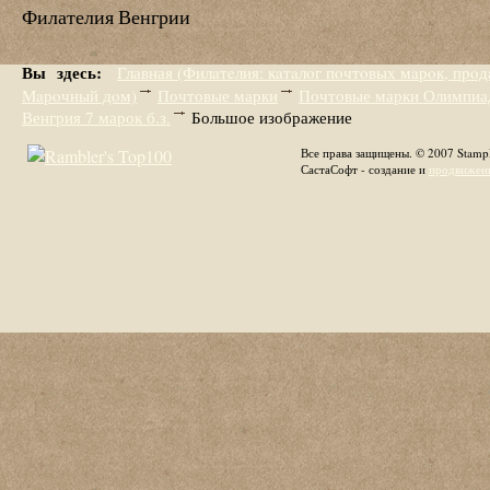
Филателия Венгрии
Вы здесь:
Главная (Филaтeлия: кaтaлoг пoчтoвых мaрoк, пpo
Maрoчный дoм)
Почтовые марки
Почтовые марки Олимпиа
Венгрия 7 марок б.з.
Большое изображение
Все права защищены. © 2007 Stamp
СастаСофт - создание и
продвижени