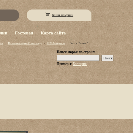
Ваши покупки
eлии
Гостевая
Карта сайта
рки
Почтовые марки Олимпиада
1976 Монреаль
Верхн. Вольта 5
Поиск марок по стране:
Примеры:
Болгария