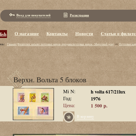
Вход для покупателей
Регистрация
О магазине
Контакты
Новости
Статьи о филaт
lish
есь:
Главная (Филaтeлия: кaтaлoг пoчтoвых мaрoк, пpoдaжa пoчтoвых мaрoк - Maрoчный дoм)
Почтовые ма
Верхн. Вольта 5 блоков
Mi N:
h volta 617/21lux
Год:
1976
Цена:
1 500 р.
В корзину