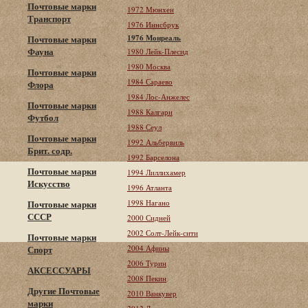
Почтовые марки
1972 Мюнхен
Транспорт
1976 Иннсбрук
1976 Монреаль
Почтовые марки
Фауна
1980 Лейк-Плесид
1980 Москва
Почтовые марки
1984 Сараево
Флора
1984 Лос-Анжелес
Почтовые марки
1988 Калгари
Футбол
1988 Сеул
Почтовые марки
1992 Альбервиль
Брит. содр.
1992 Барселона
Почтовые марки
1994 Лиллихамер
Искусство
1996 Атланта
1998 Нагано
Почтовые марки
СССР
2000 Сидней
2002 Солт-Лейк-сити
Почтовые марки
2004 Афины
Спорт
2006 Турин
АКСЕССУАРЫ
2008 Пекин
Другие Почтовые
2010 Ванкувер
марки