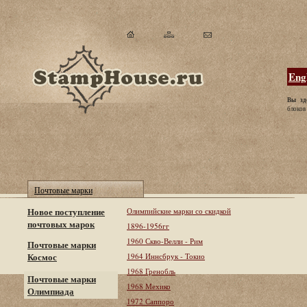
Eng
Вы зд
блоков
Почтовые марки
Новое поступление
Олимпийские марки со скидкой
почтовых марок
1896-1956гг
1960 Скво-Велли - Рим
Почтовые марки
Космос
1964 Иннсбрук - Токио
1968 Гренобль
Почтовые марки
1968 Мехико
Олимпиада
1972 Саппоро