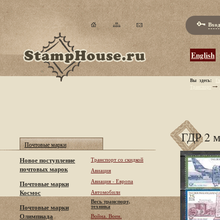
Вход
English
Вы здесь:
Гл
Транспорт
ГДР 2 
Почтовые марки
Новое поступление
Транспорт со скидкой
почтовых марок
Авиация
Авиация - Европа
Почтовые марки
Космос
Автомобили
Весь транспорт,
техника
Почтовые марки
Олимпиада
Война. Воен.