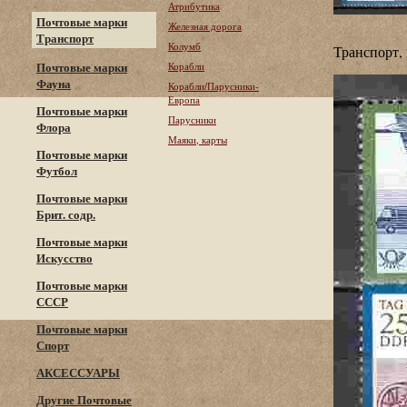
Атрибутика
Почтовые марки
Железная дорога
Транспорт
Колумб
Транспорт,
Почтовые марки
Корабли
Фауна
Корабли/Парусники-
Европа
Почтовые марки
Парусники
Флора
Маяки, карты
Почтовые марки
Футбол
Почтовые марки
Брит. содр.
Почтовые марки
Искусство
Почтовые марки
СССР
Почтовые марки
Спорт
АКСЕССУАРЫ
Другие Почтовые