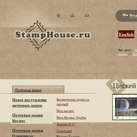
Вход
English
Вы здесь:
Гл
Космос
Ком
Цискей
Почтовые марки
Новое поступление
Космические серии со
скидкой
почтовых марок
Весь космос
Почтовые марки
Весь Космос-Арабы
Космос
Аполло 8-17
Почтовые марки
Советский
Олимпиада
Комета Галлея