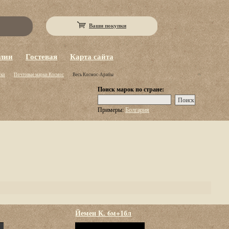
Ваши покупки
eлии
Гостевая
Карта сайта
рки
Почтовые марки Космос
Весь Космос-Арабы
Поиск марок по стране:
Примеры:
Болгария
Йемен К. 6м+1бл