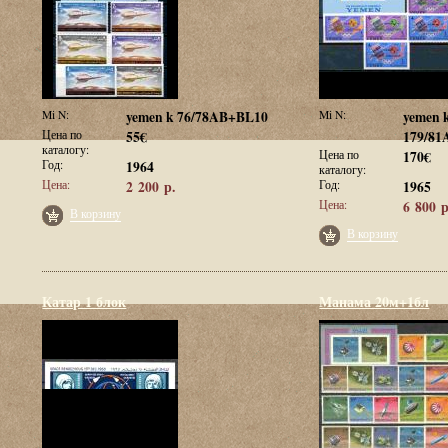
Mi N:
yemen k 76/78AB+BL10
Mi N:
yemen 
Цена по
55€
179/8
каталогу:
Цена по
170€
Год:
1964
каталогу:
Цена:
2 200 р.
Год:
1965
Цена:
6 800 р
В корзину
В корзину
Катар 1 блок
Манама 20м+1бл