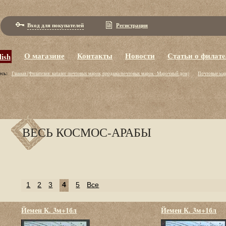
Вход для покупателей
Регистрация
О магазине
Контакты
Новости
Статьи о филaт
lish
есь:
Главная (Филaтeлия: кaтaлoг пoчтoвых мaрoк, пpoдaжa пoчтoвых мaрoк - Maрoчный дoм)
Почтовые ма
ВЕСЬ КОСМОС-АРАБЫ
1
2
3
4
5
Все
Йемен К. 3м+1бл
Йемен К. 3м+1бл