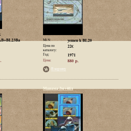
k
1AB+BL23Ba
Mi N:
yemen k BL20
Цена по
22€
каталогу:
Год:
1971
.
Цена:
880 р.
В корзину
Манама 3м+4бл