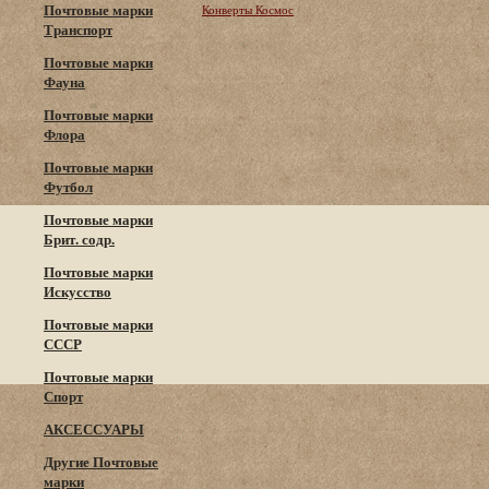
Почтовые марки
Конверты Космос
Транспорт
Почтовые марки
Фауна
Почтовые марки
Флора
Почтовые марки
Футбол
Почтовые марки
Брит. содр.
Почтовые марки
Искусство
Почтовые марки
СССР
Почтовые марки
Спорт
АКСЕССУАРЫ
Другие Почтовые
марки