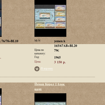
k 76/78+BL10
Mi N:
yemen k
165/67AB+BL20
Цена по
79€
каталогу:
.
Год:
1965
Цена:
3 150 р.
В корзину
Йемен Корол 1 блок
надп