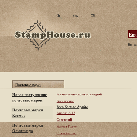
Eng
Вы зд
Почтовые марки
Новое поступление
Космические серии со скидкой
почтовых марок
Весь космос
Весь Космос-Арабы
Почтовые марки
Аполло 8-17
Космос
Советский
Почтовые марки
Комета Галлея
Олимпиада
Союз-Аполло