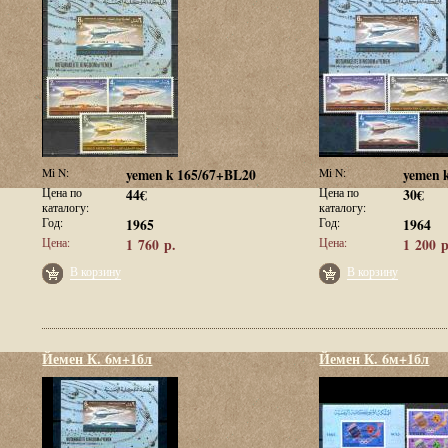
Mi N:
yemen k 165/67+BL20
Mi N:
yemen 
Цена по
44€
Цена по
30€
каталогу:
каталогу:
Год:
1965
Год:
1964
Цена:
1 760 р.
Цена:
1 200 р
В корзину
В корзину
Йемен К. 6м+1бл
Йемен К. 6м+1бл