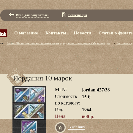
Вход для покупателей
Регистрация
О магазине
Контакты
Новости
Статьи о филaт
lish
есь:
Главная (Филaтeлия: кaтaлoг пoчтoвых мaрoк, пpoдaжa пoчтoвых мaрoк - Maрoчный дoм)
Почтовые ма
Иордания 10 марок
Mi N:
jordan 427/36
Стоимость
15 €
по каталогу:
Год:
1964
Цена:
600 р.
В корзину