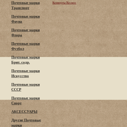
Почтовые марки
Конверты Космос
Транспорт
Почтовые марки
Фауна
Почтовые марки
Флора
Почтовые марки
Футбол
Почтовые марки
Брит. содр.
Почтовые марки
Искусство
Почтовые марки
СССР
Почтовые марки
Спорт
АКСЕССУАРЫ
Другие Почтовые
марки