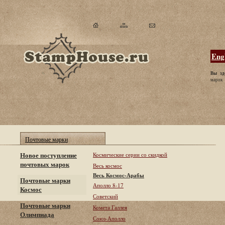
Eng
Вы зд
марок
Почтовые марки
Новое поступление
Космические серии со скидкой
почтовых марок
Весь космос
Весь Космос-Арабы
Почтовые марки
Аполло 8-17
Космос
Советский
Почтовые марки
Комета Галлея
Олимпиада
Союз-Аполло