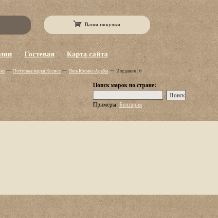
Ваши покупки
eлии
Гостевая
Карта сайта
рки
Почтовые марки Космос
Весь Космос-Арабы
Иордания 10
Поиск марок по стране:
Примеры:
Болгария