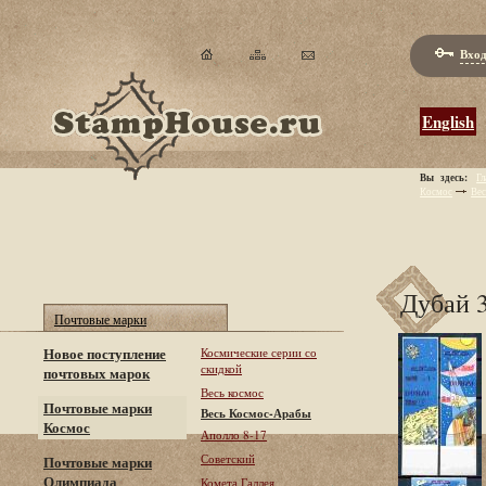
Вход
English
Вы здесь:
Гл
Космос
Ве
Дубай 3
Почтовые марки
Новое поступление
Космические серии со
скидкой
почтовых марок
Весь космос
Почтовые марки
Весь Космос-Арабы
Космос
Аполло 8-17
Советский
Почтовые марки
Олимпиада
Комета Галлея