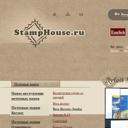
Вход
English
Вы здесь:
Гл
Космос
Ве
Дубай 3
Почтовые марки
Новое поступление
Космические серии со
скидкой
почтовых марок
Весь космос
Почтовые марки
Весь Космос-Арабы
Космос
Аполло 8-17
Советский
Почтовые марки
Олимпиада
Комета Галлея